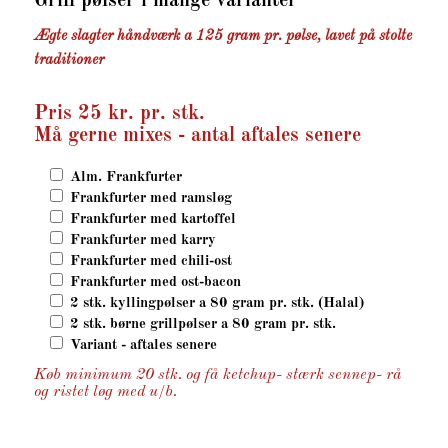
Grill pølser i mange varianter
Ægte slagter håndværk a 125 gram pr. pølse, lavet på stolte
traditioner
Pris 25 kr. pr. stk.
Må gerne mixes - antal aftales senere
Alm. Frankfurter
Frankfurter med ramsløg
Frankfurter med kartoffel
Frankfurter med karry
Frankfurter med chili-ost
Frankfurter med ost-bacon
2 stk. kyllingpølser a 80 gram pr. stk. (Halal)
2 stk. børne grillpølser a 80 gram pr. stk.
Variant - aftales senere
Køb minimum 20 stk. og få ketchup- stærk sennep- rå
og ristet løg med u/b.