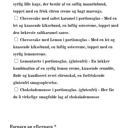
syrlig lille kage, der består af en saftig mazarinbund,
toppet med en frisk citron creme og bagt marengs.
Cheesecake med saltet karamel i portionsglas - Med en
let og knasende kiksebund, en luftig ostecreme, toppet med
den lækreste saltkaramel sauce.
Cheesecake med Lemon i portionsglas - Med en let og
knasende kiksebund, en luftig ostecreme, toppet med en
syrlig lemoncreme.
Lemontærte i portionsglas. (glutenfri) - En lækker
kombination af en syrlig lemon creme, knasende crumble,
fløde og kandiseret revet citronskal, en forfriskende
glutenfri smagsoplevelse.
Chokolademousse i portionsglas. (glutenfri) - Her får
du 3 virkelige smagfulde lag af chokolademousse
Fornavn og efternavn *