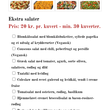
Ekstra salater
Pris: 20 kr. pr. kuvert - min. 30 kuverter.
Blomkålssalat med blomkålsbuketter, syltede paprika
og et udvalg af krydderurter (Vegansk)
Couscous salat med chili, peberfrugt og persille
(Vegansk)
Græsk salat med tomater, agurk, sorte oliven,
salattern, rødløg og dild
Tzatziki med hvidløg
Coleslaw med revet gulerod og hvidkål, vendt i creme
fraise
Tomatsalat med ostetern, rødløg, basilikum
Hjemmelavet cremet broccolisalat m bacon-rosiner-
rødløg