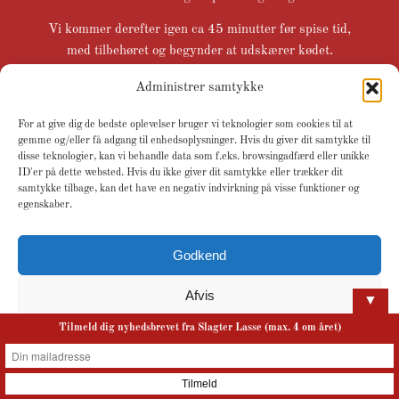
Vi kommer derefter igen ca 45 minutter før spise tid,
med tilbehøret og begynder at udskærer kødet.
Tiderne er vejledende, alt afhængigt af
Administrer samtykke
arrangementets størrelse.
For at give dig de bedste oplevelser bruger vi teknologier som cookies til at
Vi griller KUN produkter der er købt igennem os,
gemme og/eller få adgang til enhedsoplysninger. Hvis du giver dit samtykke til
disse teknologier, kan vi behandle data som f.eks. browsingadfærd eller unikke
dette er grundet fødevaresikkerheden.
ID'er på dette websted. Hvis du ikke giver dit samtykke eller trækker dit
Det vil sige produkter, man som kunde selv har købt
samtykke tilbage, kan det have en negativ indvirkning på visse funktioner og
andetsteds, vil ikke blive grillet af vores grilmester.
egenskaber.
NB. Husk vi kan skaffe alt inden for kød/pølser og
Godkend
lignende til grillen.
Afvis
▼
Tilmeld dig nyhedsbrevet fra Slagter Lasse (max. 4 om året)
Se præferencer
Fødevarekontrol
{title}
{title}