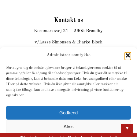
Kontakt os
Kornmarksvej 21 – 2605 Brøndby
v/Lasse Simonsen & Bjarke Bloch
Email:
info@slagterlasse.dk
Administrer samtykke
Telefon:
26 16 30 86
DK-39310279
For at give dig de bedste oplevelser bruger vi teknologier som cookies til at
gemme og/eller få adgang til enhedsoplysninger. Hvis du giver dit samtykke til
disse teknologier, kan vi behandle data som f.eks. browsingadfærd eller unikke
ID'er på dette websted. Hvis du ikke giver dit samtykke eller trækker dit
samtykke tilbage, kan det have en negativ indvirkning på visse funktioner og
egenskaber.
Godkend
© Copyright -
Design by JH-Line
Afvis
▼