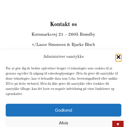
Kontakt os
Kornmarksvej 21 – 2605 Brøndby
v/Lasse Simonsen & Bjarke Bloch
Email:
info@slagterlasse.dk
Administrer samtykke
Telefon:
26 16 30 86
For at give dig de bedste oplevelser bruger vi teknologier som cookies til at
DK-39310279
gemme og/eller få adgang til enhedsoplysninger. Hvis du giver dit samtykke til
disse teknologier, kan vi behandle data som f.eks. browsingadfærd eller unikke
ID'er på dette websted. Hvis du ikke giver dit samtykke eller trækker dit
samtykke tilbage, kan det have en negativ indvirkning på visse funktioner og
egenskaber.
Godkend
© Copyright -
Design by JH-Line
Afvis
▼