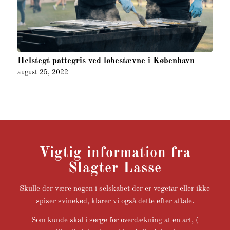
Helstegt pattegris ved løbestævne i København
august 25, 2022
Vigtig information fra
Slagter Lasse
Skulle der være nogen i selskabet der er vegetar eller ikke
spiser svinekød, klarer vi også dette efter aftale.
Som kunde skal i sørge for overdækning at en art, (